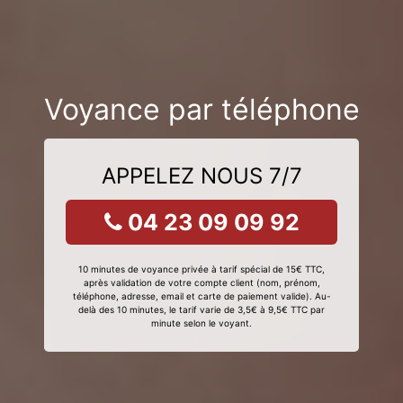
Voyance par téléphone
APPELEZ NOUS 7/7
04 23 09 09 92
10 minutes de voyance privée à tarif spécial de 15€ TTC,
après validation de votre compte client (nom, prénom,
téléphone, adresse, email et carte de paiement valide). Au-
delà des 10 minutes, le tarif varie de 3,5€ à 9,5€ TTC par
minute selon le voyant.