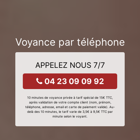
Voyance par téléphone
APPELEZ NOUS 7/7
04 23 09 09 92
10 minutes de voyance privée à tarif spécial de 15€ TTC,
après validation de votre compte client (nom, prénom,
téléphone, adresse, email et carte de paiement valide). Au-
delà des 10 minutes, le tarif varie de 3,5€ à 9,5€ TTC par
minute selon le voyant.