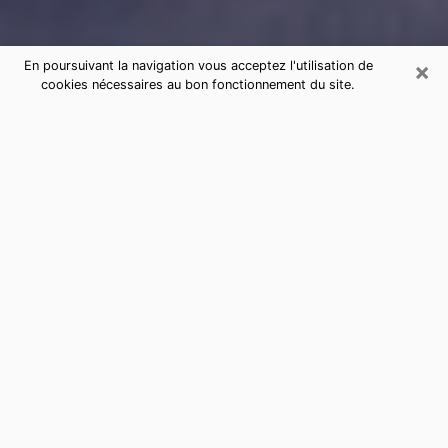
×
En poursuivant la navigation vous acceptez l'utilisation de
cookies nécessaires au bon fonctionnement du site.
Consultation de voyance par
téléphone à Bonchamp-lès-Laval
sérieuse et pas chère
La voyance a pris beaucoup d'ampleur au cours des
dernières années. Grâce, à elle, il est possible de
savoir les événements marquants de sa vie que ce soit
sur le passé, le présent ou le futur. Beaucoup de
personnes s'adonnent à cette pratique de nos jours
puisque le secteur de la voyance offre plusieurs
avantages. Cependant, il n'est pas toujours facile de
trouver une voyante expérimentée qui comprend et
maîtrise à la perfection les arts divinatoires. Pourtant,
c’est ce dont vous avez besoin pour acquérir de