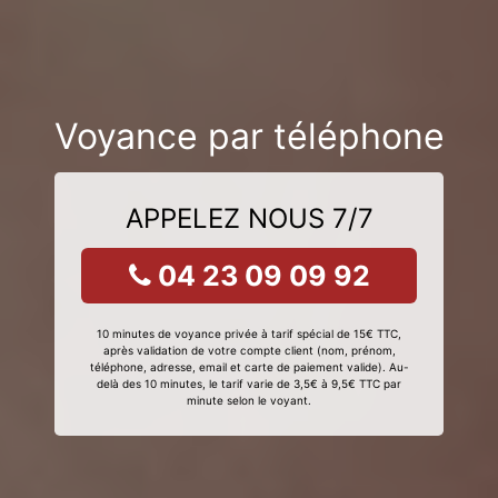
Voyance par téléphone
APPELEZ NOUS 7/7
04 23 09 09 92
10 minutes de voyance privée à tarif spécial de 15€ TTC,
après validation de votre compte client (nom, prénom,
téléphone, adresse, email et carte de paiement valide). Au-
delà des 10 minutes, le tarif varie de 3,5€ à 9,5€ TTC par
minute selon le voyant.