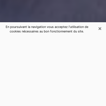
×
En poursuivant la navigation vous acceptez l'utilisation de
cookies nécessaires au bon fonctionnement du site.
Consultation de voyance par
téléphone à Varces-Allières-et-
Risset sérieuse et pas chère
La voyance a pris beaucoup d'ampleur au cours des
dernières années. Grâce, à elle, il est possible de
savoir les événements marquants de sa vie que ce soit
sur le passé, le présent ou le futur. Beaucoup de
personnes s'adonnent à cette pratique de nos jours
puisque le secteur de la voyance offre plusieurs
avantages. Cependant, il n'est pas toujours facile de
trouver une voyante expérimentée qui comprend et