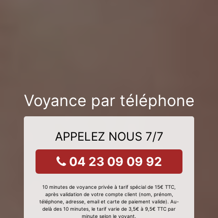
Voyance par téléphone
APPELEZ NOUS 7/7
04 23 09 09 92
10 minutes de voyance privée à tarif spécial de 15€ TTC,
après validation de votre compte client (nom, prénom,
téléphone, adresse, email et carte de paiement valide). Au-
delà des 10 minutes, le tarif varie de 3,5€ à 9,5€ TTC par
minute selon le voyant.