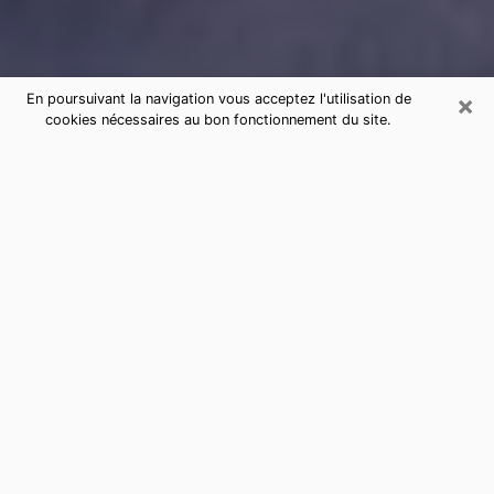
×
En poursuivant la navigation vous acceptez l'utilisation de
cookies nécessaires au bon fonctionnement du site.
Consultation de voyance par
téléphone à Seyssinet-Pariset
sérieuse et pas chère
La voyance a pris beaucoup d'ampleur au cours des
dernières années. Grâce, à elle, il est possible de
savoir les événements marquants de sa vie que ce soit
sur le passé, le présent ou le futur. Beaucoup de
personnes s'adonnent à cette pratique de nos jours
puisque le secteur de la voyance offre plusieurs
avantages. Cependant, il n'est pas toujours facile de
trouver une voyante expérimentée qui comprend et
maîtrise à la perfection les arts divinatoires. Pourtant,