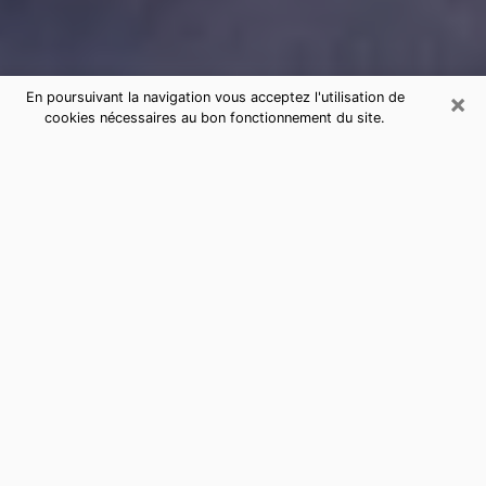
×
En poursuivant la navigation vous acceptez l'utilisation de
cookies nécessaires au bon fonctionnement du site.
Consultation de voyance par
téléphone à Boulogne-Billancourt
sérieuse et pas chère
La voyance a pris beaucoup d'ampleur au cours des
dernières années. Grâce, à elle, il est possible de
savoir les événements marquants de sa vie que ce soit
sur le passé, le présent ou le futur. Beaucoup de
personnes s'adonnent à cette pratique de nos jours
puisque le secteur de la voyance offre plusieurs
avantages. Cependant, il n'est pas toujours facile de
trouver une voyante expérimentée qui comprend et
maîtrise à la perfection les arts divinatoires. Pourtant,