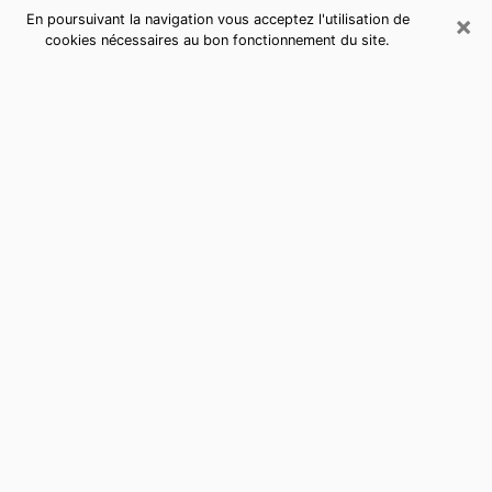
×
En poursuivant la navigation vous acceptez l'utilisation de
cookies nécessaires au bon fonctionnement du site.
Consultation de voyance par
téléphone à Aixe-sur-Vienne
sérieuse et pas chère
La voyance a pris beaucoup d'ampleur au cours des
dernières années. Grâce, à elle, il est possible de
savoir les événements marquants de sa vie que ce soit
sur le passé, le présent ou le futur. Beaucoup de
personnes s'adonnent à cette pratique de nos jours
puisque le secteur de la voyance offre plusieurs
avantages. Cependant, il n'est pas toujours facile de
trouver une voyante expérimentée qui comprend et
maîtrise à la perfection les arts divinatoires. Pourtant,
c’est ce dont vous avez besoin pour acquérir de
réelles révélations sur votre futur. Vous souhaitez
joindre une voyante à Aixe-sur-Vienne sérieuse dotée