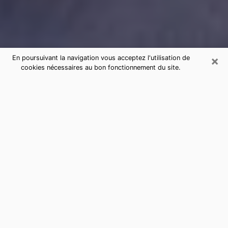
×
En poursuivant la navigation vous acceptez l'utilisation de
cookies nécessaires au bon fonctionnement du site.
Consultation de voyance par
téléphone à Saint-Aubin-de-Médoc
sérieuse et pas chère
La voyance a pris beaucoup d'ampleur au cours des
dernières années. Grâce, à elle, il est possible de
savoir les événements marquants de sa vie que ce soit
sur le passé, le présent ou le futur. Beaucoup de
personnes s'adonnent à cette pratique de nos jours
puisque le secteur de la voyance offre plusieurs
avantages. Cependant, il n'est pas toujours facile de
trouver une voyante expérimentée qui comprend et