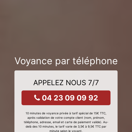
Voyance par téléphone
APPELEZ NOUS 7/7
04 23 09 09 92
10 minutes de voyance privée à tarif spécial de 15€ TTC,
après validation de votre compte client (nom, prénom,
téléphone, adresse, email et carte de paiement valide). Au-
delà des 10 minutes, le tarif varie de 3,5€ à 9,5€ TTC par
minute selon le voyant.