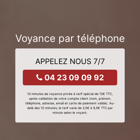
Voyance par téléphone
APPELEZ NOUS 7/7
04 23 09 09 92
10 minutes de voyance privée à tarif spécial de 15€ TTC,
après validation de votre compte client (nom, prénom,
téléphone, adresse, email et carte de paiement valide). Au-
delà des 10 minutes, le tarif varie de 3,5€ à 9,5€ TTC par
minute selon le voyant.