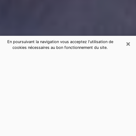
×
En poursuivant la navigation vous acceptez l'utilisation de
cookies nécessaires au bon fonctionnement du site.
Consultation de voyance par
téléphone à Saint-Georges-de-
Didonne sérieuse et pas chère
La voyance a pris beaucoup d'ampleur au cours des
dernières années. Grâce, à elle, il est possible de
savoir les événements marquants de sa vie que ce soit
sur le passé, le présent ou le futur. Beaucoup de
personnes s'adonnent à cette pratique de nos jours
puisque le secteur de la voyance offre plusieurs
avantages. Cependant, il n'est pas toujours facile de