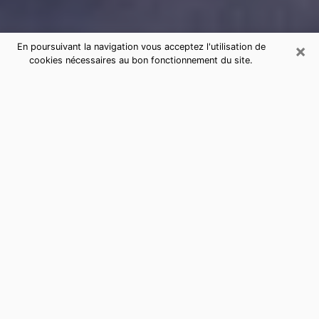
×
En poursuivant la navigation vous acceptez l'utilisation de
cookies nécessaires au bon fonctionnement du site.
Consultation de voyance par
téléphone à Hérouville-Saint-Clair
sérieuse et pas chère
La voyance a pris beaucoup d'ampleur au cours des
dernières années. Grâce, à elle, il est possible de
savoir les événements marquants de sa vie que ce soit
sur le passé, le présent ou le futur. Beaucoup de
personnes s'adonnent à cette pratique de nos jours
puisque le secteur de la voyance offre plusieurs
avantages. Cependant, il n'est pas toujours facile de
trouver une voyante expérimentée qui comprend et
maîtrise à la perfection les arts divinatoires. Pourtant,
c’est ce dont vous avez besoin pour acquérir de