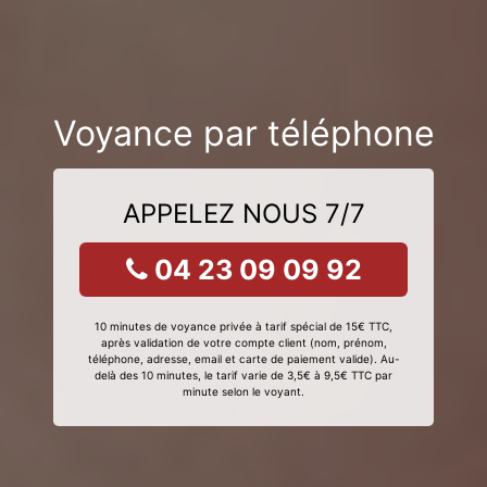
Voyance par téléphone
APPELEZ NOUS 7/7
04 23 09 09 92
10 minutes de voyance privée à tarif spécial de 15€ TTC,
après validation de votre compte client (nom, prénom,
téléphone, adresse, email et carte de paiement valide). Au-
delà des 10 minutes, le tarif varie de 3,5€ à 9,5€ TTC par
minute selon le voyant.