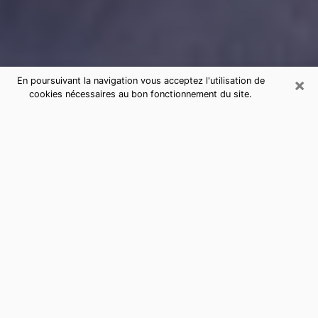
×
En poursuivant la navigation vous acceptez l'utilisation de
cookies nécessaires au bon fonctionnement du site.
Consultation de voyance par
téléphone à Vélizy-Villacoublay
sérieuse et pas chère
La voyance a pris beaucoup d'ampleur au cours des
dernières années. Grâce, à elle, il est possible de
savoir les événements marquants de sa vie que ce soit
sur le passé, le présent ou le futur. Beaucoup de
personnes s'adonnent à cette pratique de nos jours
puisque le secteur de la voyance offre plusieurs
avantages. Cependant, il n'est pas toujours facile de
trouver une voyante expérimentée qui comprend et