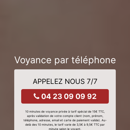
Voyance par téléphone
APPELEZ NOUS 7/7
04 23 09 09 92
10 minutes de voyance privée à tarif spécial de 15€ TTC,
après validation de votre compte client (nom, prénom,
téléphone, adresse, email et carte de paiement valide). Au-
delà des 10 minutes, le tarif varie de 3,5€ à 9,5€ TTC par
minute selon le voyant.