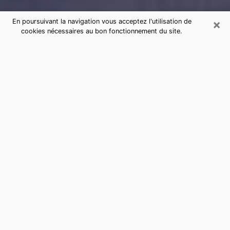
×
En poursuivant la navigation vous acceptez l'utilisation de
cookies nécessaires au bon fonctionnement du site.
Consultation de voyance par
téléphone à Rosny-sur-Seine
sérieuse et pas chère
La voyance a pris beaucoup d'ampleur au cours des
dernières années. Grâce, à elle, il est possible de
savoir les événements marquants de sa vie que ce soit
sur le passé, le présent ou le futur. Beaucoup de
personnes s'adonnent à cette pratique de nos jours
puisque le secteur de la voyance offre plusieurs
avantages. Cependant, il n'est pas toujours facile de
trouver une voyante expérimentée qui comprend et
maîtrise à la perfection les arts divinatoires. Pourtant,
c’est ce dont vous avez besoin pour acquérir de
réelles révélations sur votre futur. Vous souhaitez