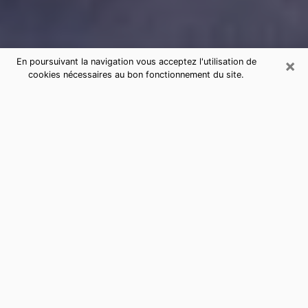
×
En poursuivant la navigation vous acceptez l'utilisation de
cookies nécessaires au bon fonctionnement du site.
Consultation de voyance par
téléphone à Saint-Ouen-l'Aumône
sérieuse et pas chère
La voyance a pris beaucoup d'ampleur au cours des
dernières années. Grâce, à elle, il est possible de
savoir les événements marquants de sa vie que ce soit
sur le passé, le présent ou le futur. Beaucoup de
personnes s'adonnent à cette pratique de nos jours
puisque le secteur de la voyance offre plusieurs
avantages. Cependant, il n'est pas toujours facile de
trouver une voyante expérimentée qui comprend et
maîtrise à la perfection les arts divinatoires. Pourtant,