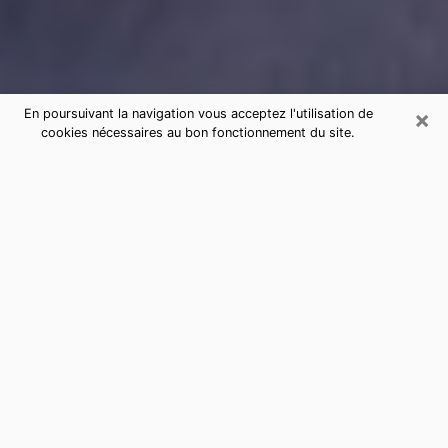
×
En poursuivant la navigation vous acceptez l'utilisation de
cookies nécessaires au bon fonctionnement du site.
Consultation de voyance par
téléphone à Montigny-lès-
Cormeilles sérieuse et pas chère
La voyance a pris beaucoup d'ampleur au cours des
dernières années. Grâce, à elle, il est possible de
savoir les événements marquants de sa vie que ce soit
sur le passé, le présent ou le futur. Beaucoup de
personnes s'adonnent à cette pratique de nos jours
puisque le secteur de la voyance offre plusieurs
avantages. Cependant, il n'est pas toujours facile de
trouver une voyante expérimentée qui comprend et