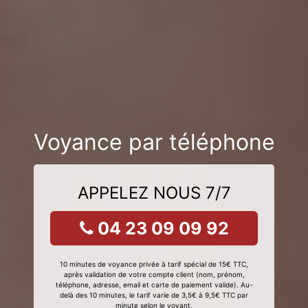
Voyance par téléphone
APPELEZ NOUS 7/7
04 23 09 09 92
10 minutes de voyance privée à tarif spécial de 15€ TTC,
après validation de votre compte client (nom, prénom,
téléphone, adresse, email et carte de paiement valide). Au-
delà des 10 minutes, le tarif varie de 3,5€ à 9,5€ TTC par
minute selon le voyant.