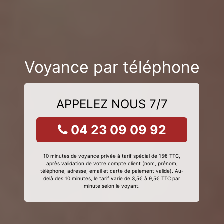
Voyance par téléphone
APPELEZ NOUS 7/7
04 23 09 09 92
10 minutes de voyance privée à tarif spécial de 15€ TTC,
après validation de votre compte client (nom, prénom,
téléphone, adresse, email et carte de paiement valide). Au-
delà des 10 minutes, le tarif varie de 3,5€ à 9,5€ TTC par
minute selon le voyant.