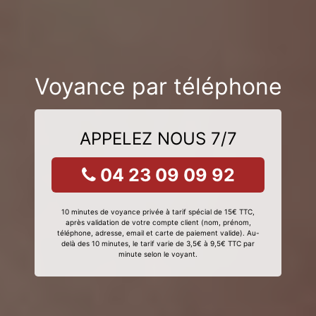
Voyance par téléphone
APPELEZ NOUS 7/7
04 23 09 09 92
10 minutes de voyance privée à tarif spécial de 15€ TTC,
après validation de votre compte client (nom, prénom,
téléphone, adresse, email et carte de paiement valide). Au-
delà des 10 minutes, le tarif varie de 3,5€ à 9,5€ TTC par
minute selon le voyant.