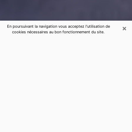
×
En poursuivant la navigation vous acceptez l'utilisation de
cookies nécessaires au bon fonctionnement du site.
Consultation de voyance par
téléphone à Fontaines-sur-Saône
sérieuse et pas chère
La voyance a pris beaucoup d'ampleur au cours des
dernières années. Grâce, à elle, il est possible de
savoir les événements marquants de sa vie que ce soit
sur le passé, le présent ou le futur. Beaucoup de
personnes s'adonnent à cette pratique de nos jours
puisque le secteur de la voyance offre plusieurs
avantages. Cependant, il n'est pas toujours facile de
trouver une voyante expérimentée qui comprend et
maîtrise à la perfection les arts divinatoires. Pourtant,