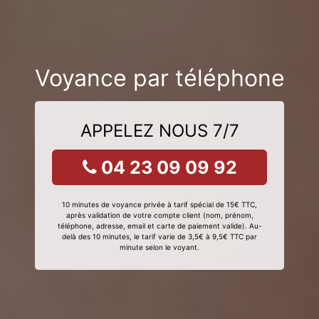
Voyance par téléphone
APPELEZ NOUS 7/7
04 23 09 09 92
10 minutes de voyance privée à tarif spécial de 15€ TTC,
après validation de votre compte client (nom, prénom,
téléphone, adresse, email et carte de paiement valide). Au-
delà des 10 minutes, le tarif varie de 3,5€ à 9,5€ TTC par
minute selon le voyant.