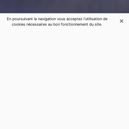
×
En poursuivant la navigation vous acceptez l'utilisation de
cookies nécessaires au bon fonctionnement du site.
Consultation de voyance par
téléphone à Marquette-lez-Lille
sérieuse et pas chère
La voyance a pris beaucoup d'ampleur au cours des
dernières années. Grâce, à elle, il est possible de
savoir les événements marquants de sa vie que ce soit
sur le passé, le présent ou le futur. Beaucoup de
personnes s'adonnent à cette pratique de nos jours
puisque le secteur de la voyance offre plusieurs
avantages. Cependant, il n'est pas toujours facile de
trouver une voyante expérimentée qui comprend et
maîtrise à la perfection les arts divinatoires. Pourtant,
c’est ce dont vous avez besoin pour acquérir de