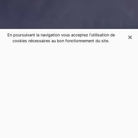
×
En poursuivant la navigation vous acceptez l'utilisation de
cookies nécessaires au bon fonctionnement du site.
Consultation de voyance par
téléphone à Aulnoy-lez-
Valenciennes sérieuse et pas chère
La voyance a pris beaucoup d'ampleur au cours des
dernières années. Grâce, à elle, il est possible de
savoir les événements marquants de sa vie que ce soit
sur le passé, le présent ou le futur. Beaucoup de
personnes s'adonnent à cette pratique de nos jours
puisque le secteur de la voyance offre plusieurs
avantages. Cependant, il n'est pas toujours facile de
trouver une voyante expérimentée qui comprend et