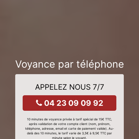
Voyance par téléphone
APPELEZ NOUS 7/7
04 23 09 09 92
10 minutes de voyance privée à tarif spécial de 15€ TTC,
après validation de votre compte client (nom, prénom,
téléphone, adresse, email et carte de paiement valide). Au-
delà des 10 minutes, le tarif varie de 3,5€ à 9,5€ TTC par
minute selon le voyant.