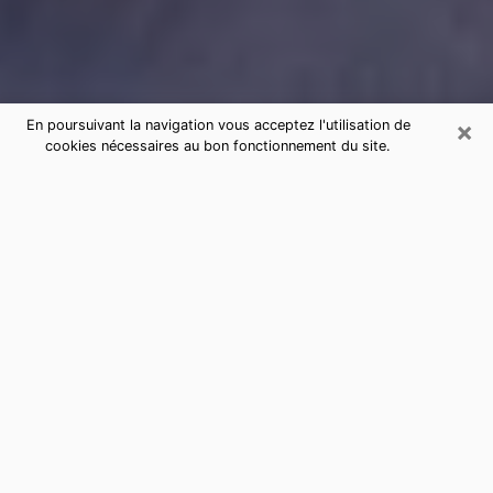
×
En poursuivant la navigation vous acceptez l'utilisation de
cookies nécessaires au bon fonctionnement du site.
Consultation de voyance par
téléphone à Saint-Philbert-de-
Grand-Lieu sérieuse et pas chère
La voyance a pris beaucoup d'ampleur au cours des
dernières années. Grâce, à elle, il est possible de
savoir les événements marquants de sa vie que ce soit
sur le passé, le présent ou le futur. Beaucoup de
personnes s'adonnent à cette pratique de nos jours
puisque le secteur de la voyance offre plusieurs
avantages. Cependant, il n'est pas toujours facile de
trouver une voyante expérimentée qui comprend et