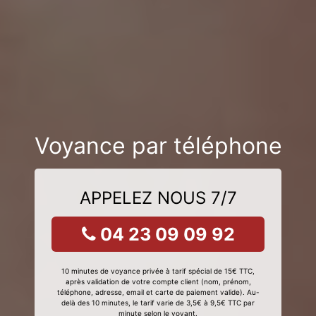
Voyance par téléphone
APPELEZ NOUS 7/7
04 23 09 09 92
10 minutes de voyance privée à tarif spécial de 15€ TTC,
après validation de votre compte client (nom, prénom,
téléphone, adresse, email et carte de paiement valide). Au-
delà des 10 minutes, le tarif varie de 3,5€ à 9,5€ TTC par
minute selon le voyant.