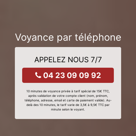
Voyance par téléphone
APPELEZ NOUS 7/7
04 23 09 09 92
10 minutes de voyance privée à tarif spécial de 15€ TTC,
après validation de votre compte client (nom, prénom,
téléphone, adresse, email et carte de paiement valide). Au-
delà des 10 minutes, le tarif varie de 3,5€ à 9,5€ TTC par
minute selon le voyant.