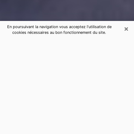
×
En poursuivant la navigation vous acceptez l'utilisation de
cookies nécessaires au bon fonctionnement du site.
Consultation de voyance par
téléphone à Villemoisson-sur-Orge
sérieuse et pas chère
La voyance a pris beaucoup d'ampleur au cours des
dernières années. Grâce, à elle, il est possible de
savoir les événements marquants de sa vie que ce soit
sur le passé, le présent ou le futur. Beaucoup de
personnes s'adonnent à cette pratique de nos jours
puisque le secteur de la voyance offre plusieurs
avantages. Cependant, il n'est pas toujours facile de
trouver une voyante expérimentée qui comprend et
maîtrise à la perfection les arts divinatoires. Pourtant,