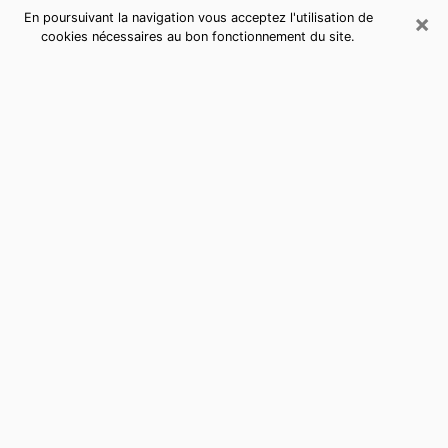
×
En poursuivant la navigation vous acceptez l'utilisation de
cookies nécessaires au bon fonctionnement du site.
Consultation de voyance par
téléphone à Juvisy-sur-Orge
sérieuse et pas chère
La voyance a pris beaucoup d'ampleur au cours des
dernières années. Grâce, à elle, il est possible de
savoir les événements marquants de sa vie que ce soit
sur le passé, le présent ou le futur. Beaucoup de
personnes s'adonnent à cette pratique de nos jours
puisque le secteur de la voyance offre plusieurs
avantages. Cependant, il n'est pas toujours facile de
trouver une voyante expérimentée qui comprend et
maîtrise à la perfection les arts divinatoires. Pourtant,
c’est ce dont vous avez besoin pour acquérir de
réelles révélations sur votre futur. Vous souhaitez
joindre une voyante à Juvisy-sur-Orge sérieuse dotée