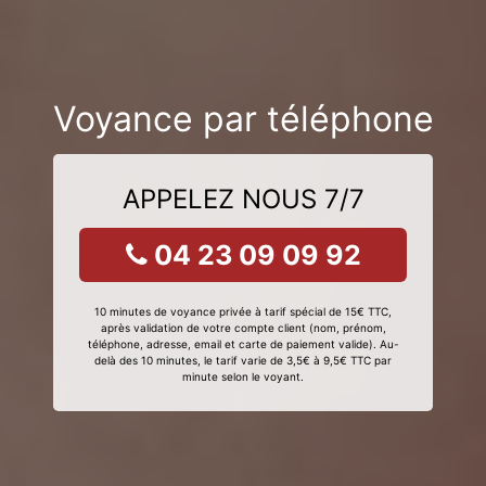
Voyance par téléphone
APPELEZ NOUS 7/7
04 23 09 09 92
10 minutes de voyance privée à tarif spécial de 15€ TTC,
après validation de votre compte client (nom, prénom,
téléphone, adresse, email et carte de paiement valide). Au-
delà des 10 minutes, le tarif varie de 3,5€ à 9,5€ TTC par
minute selon le voyant.