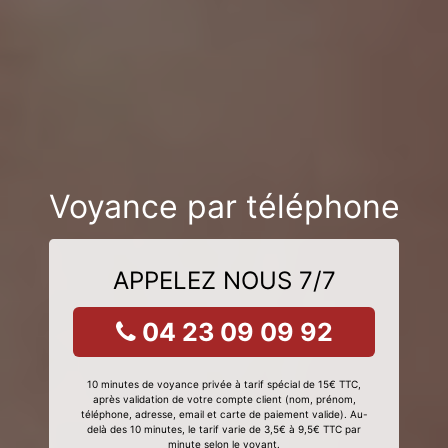
Voyance par téléphone
APPELEZ NOUS 7/7
04 23 09 09 92
10 minutes de voyance privée à tarif spécial de 15€ TTC,
après validation de votre compte client (nom, prénom,
téléphone, adresse, email et carte de paiement valide). Au-
delà des 10 minutes, le tarif varie de 3,5€ à 9,5€ TTC par
minute selon le voyant.